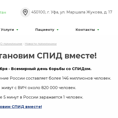
Р’РєР»
Р°Р±РѕРІРёРґСЏС‰РёС…:
Р Р°Р·РјРµСЂ С€СЂ
450100, г. Уфа, ул. Маршала Жукова, д. 17
тан
Р¦
Р¦
Р¦
Р’С‹РєР»
:
РР·РѕР±СЂР°Р¶РµРЅРёСЏ:
Услуги
Пациенту
Контакты
•
О поликлинике
•
Новости поликлиники
тановим СПИД вместе!
абря - Всемирный день борьбы со СПИДом.
ние России составляет более 146 миллионов человек.
 живут с ВИЧ около 820 000 человек.
 5 минут в России заражается 1 человек.
овим СПИД вместе!