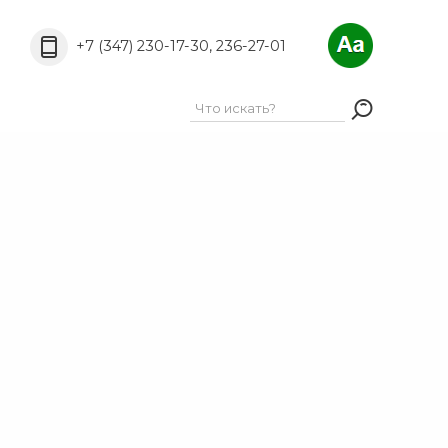
A
A
РёС„С‚Р°:
A
+7 (347) 230-17-30, 236-27-01