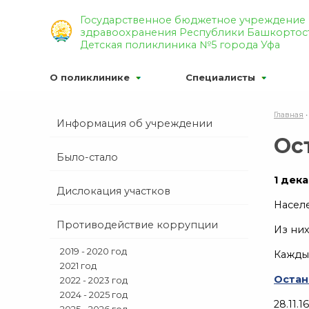
Р’РµСЂСЃРёСЏ РґР»СЏ СЃР»
Государственное бюджетное учреждение
здравоохранения Республики Башкортос
Р¦РІРµС‚РѕРІР°СЏ СЃС…РµРјР°
Детская поликлиника №5 города Уфа
О поликлинике
Специалисты
Главная
Информация об учреждении
Ос
Было-стало
1 дек
Дислокация участков
Населе
Противодействие коррупции
Из них
2019 - 2020 год
Каждые
2021 год
Остан
2022 - 2023 год
2024 - 2025 год
28.11.16