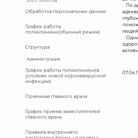
2025 - 2026 год
По да
Обработка персональных данных
адекв
глубок
поможе
График работы
людей 
поликлиники(обычный режим)
Одним
здоро
Структура
активн
Администрация
График работы поликлиники(в
07.04.1
условиях новой коронавирусной
инфекции)
Приемная главного врача
График приема заместитетелей
главного врача
Правила внутреннего
распорядка.Запись на прием к