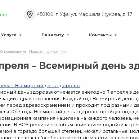
Р’РєР»
Р°Р±РѕРІРёРґСЏС‰РёС…:
Р Р°Р·РјРµСЂ С€СЂ
450100, г. Уфа, ул. Маршала Жукова, д. 17
тан
Р¦
Р¦
Р¦
Р’С‹РєР»
:
РР·РѕР±СЂР°Р¶РµРЅРёСЏ:
Услуги
Пациенту
Контакты
•
О поликлинике
•
Новости поликлиники
апреля – Всемирный день з
рный день здоровья отмечается ежегодно 7 апреля в де
изации здравоохранения. Каждый год Всемирный день з
им перед здравоохранением и проходит под разными де
еля 2017 года Всемирный день здоровья пройдет под де
мационная кампания нацелена на каждого человека, нез
ения. В ВОЗ решили с особым вниманием подойти к трем
мой в гораздо большей степени, нежели остальные: мол
дного возраста (особенно молодые матери), а также пож