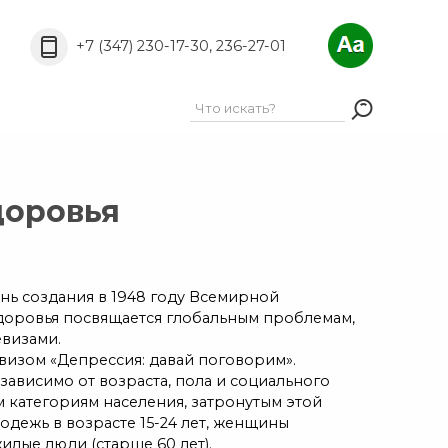
A
A
РёС„С‚Р°:
A
+7 (347) 230-17-30, 236-27-01
доровья
нь создания в 1948 году Всемирной
доровья посвящается глобальным проблемам,
визами.
визом «Депрессия: давай поговорим».
ависимо от возраста, пола и социального
 категориям населения, затронутым этой
одежь в возрасте 15-24 лет, женщины
илые люди (старше 60 лет).