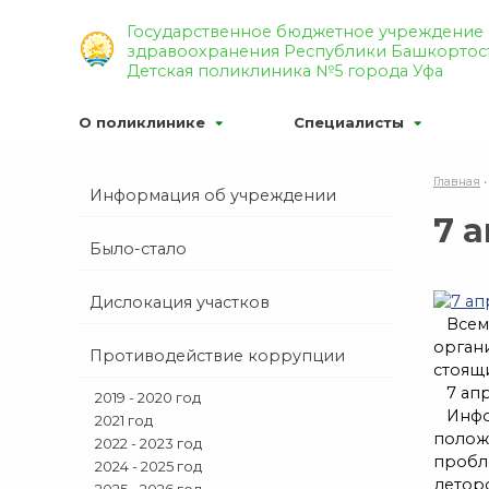
Р’РµСЂСЃРёСЏ РґР»СЏ СЃР»
Государственное бюджетное учреждение
здравоохранения Республики Башкортос
Р¦РІРµС‚РѕРІР°СЏ СЃС…РµРјР°
Детская поликлиника №5 города Уфа
О поликлинике
Специалисты
Главная
Информация об учреждении
7 
Было-стало
Дислокация участков
Всеми
орган
Противодействие коррупции
стоящ
7 апр
2019 - 2020 год
Инфор
2021 год
полож
2022 - 2023 год
пробле
2024 - 2025 год
деторо