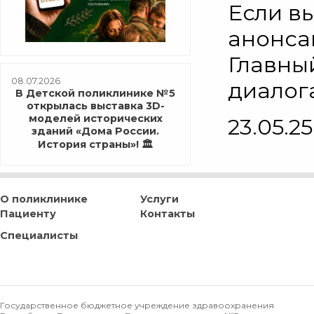
Если вы
анонса
Главны
08.07.2026
диалог
В Детской поликлинике №5
открылась выставка 3D-
моделей исторических
23.05.25
зданий «Дома России.
История страны»! 🏛️
О поликлинике
Услуги
Пациенту
Контакты
Специалисты
Государственное бюджетное учреждение здравоохранения