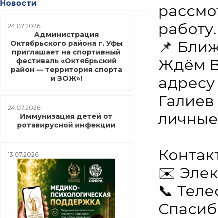
Новости
рассмо
работу.
24.07.2026
Администрация
📌 Бли
Октябрьского района г. Уфы
приглашает на спортивный
Ждём Ва
фестиваль «Октябрьский
район — территория спорта
адресу 
и ЗОЖ»!
Галиев
24.07.2026
личные
Иммунизация детей от
ротавирусной инфекции
Контакт
13.07.2026
✉️ Элек
📞 Теле
Спасиб