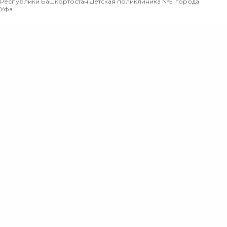
Республики Башкортостан Детская поликлиника №5 города
Уфа