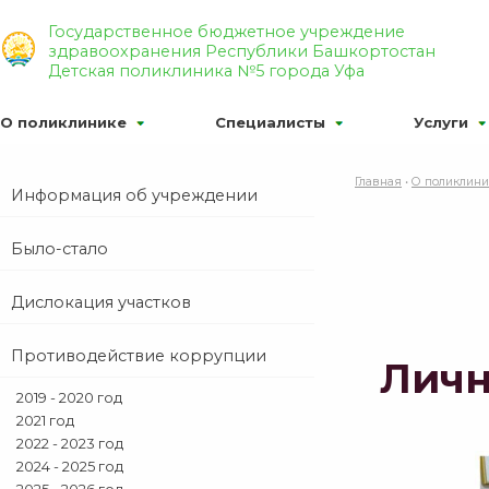
Р’РµСЂСЃРёСЏ РґР»СЏ СЃР»Р°Р±РѕРІРёРґСЏС‰Р
Государственное бюджетное учреждение
здравоохранения Республики Башкортостан
Р¦
Р¦
Р¦
Р¦РІРµС‚РѕРІР°СЏ СЃС…РµРјР°:
РР·РѕР±С
Детская поликлиника №5 города Уфа
О поликлинике
Специалисты
Услуги
Главная
•
О поликлин
Информация об учреждении
Было-стало
Дислокация участков
Противодействие коррупции
Личн
2019 - 2020 год
2021 год
2022 - 2023 год
2024 - 2025 год