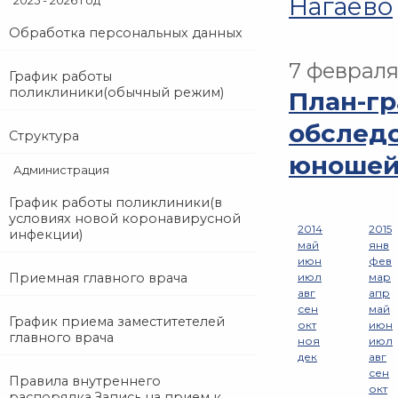
Нагаево
2025 - 2026 год
Обработка персональных данных
7 февраля
График работы
поликлиники(обычный режим)
План-г
обследо
Структура
юношей 
Администрация
График работы поликлиники(в
условиях новой коронавирусной
2014
2015
инфекции)
май
янв
июн
фев
Приемная главного врача
июл
мар
авг
апр
сен
май
График приема заместитетелей
окт
июн
главного врача
ноя
июл
дек
авг
сен
Правила внутреннего
окт
распорядка.Запись на прием к