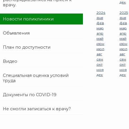
дек
врачу.
2024
2025
янв
янв
Новости поликлиники
фев
фев
мар
мар
Объявления
апр
апр
май
май
июн
июн
План по доступности
июл
июл
авг
авг
сен
сен
Видео
окт
окт
ноя
ноя
дек
дек
Специальная оценка условий
труда
Документы по COVID-19
Не смогли записаться к врачу?