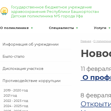
Р’РµСЂСЃРёСЏ РґР»СЏ СЃР»Р°Р±РѕРІРёРґСЏС‰Р
Государственное бюджетное учреждение
здравоохранения Республики Башкортостан
Р¦
Р¦
Р¦
Р¦РІРµС‚РѕРІР°СЏ СЃС…РµРјР°:
РР·РѕР±С
Детская поликлиника №5 города Уфа
О поликлинике
Специалисты
Услуги
Главная
•
О поликлин
Информация об учреждении
Ново
Было-стало
11 феврал
Дислокация участков
О проф
Противодействие коррупции
2019 - 2020 год
8 февраля
2021 год
2022 - 2023 год
Открыти
2024 - 2025 год