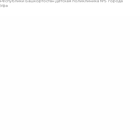
Республики Башкортостан Детская поликлиника №5 города
Уфа