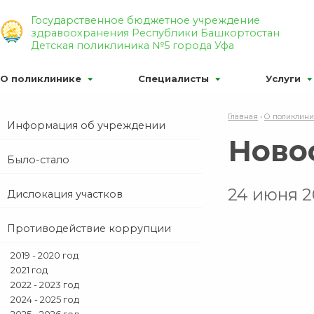
Р’РµСЂСЃРёСЏ РґР»СЏ СЃР»Р°Р±РѕРІРёРґСЏС‰Р
Государственное бюджетное учреждение
здравоохранения Республики Башкортостан
Р¦
Р¦
Р¦
Р¦РІРµС‚РѕРІР°СЏ СЃС…РµРјР°:
РР·РѕР±С
Детская поликлиника №5 города Уфа
О поликлинике
Специалисты
Услуги
Главная
•
О поликлин
Информация об учреждении
Ново
Было-стало
24 июня 2
Дислокация участков
Противодействие коррупции
2019 - 2020 год
2021 год
2022 - 2023 год
2024 - 2025 год