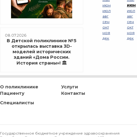
июн
июн
июл
июл
авг
авг
сен
сен
окт
окт
ноя
ноя
08.07.2026
дек
дек
В Детской поликлинике №5
открылась выставка 3D-
моделей исторических
зданий «Дома России.
История страны»! 🏛️
О поликлинике
Услуги
Пациенту
Контакты
Специалисты
Государственное бюджетное учреждение здравоохранения