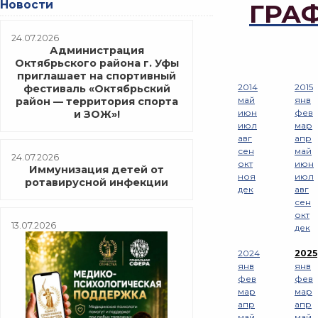
Новости
ГРАФ
24.07.2026
Администрация
Октябрьского района г. Уфы
приглашает на спортивный
2014
2015
фестиваль «Октябрьский
май
янв
район — территория спорта
июн
фев
и ЗОЖ»!
июл
мар
авг
апр
сен
май
24.07.2026
окт
июн
Иммунизация детей от
ноя
июл
ротавирусной инфекции
дек
авг
сен
окт
13.07.2026
дек
2024
2025
янв
янв
фев
фев
мар
мар
апр
апр
май
май