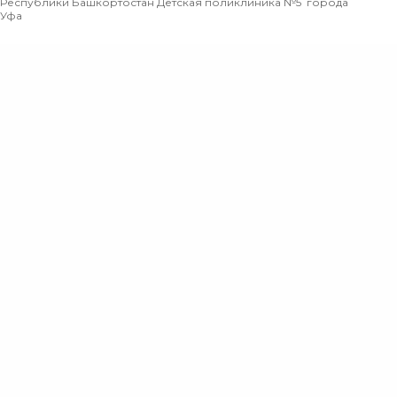
Республики Башкортостан Детская поликлиника №5 города
Уфа